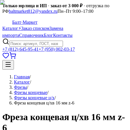
Только юрлица и ИП
·
заказ от 3 000 ₽
· отгрузка по
РФ
baltmarket812@yandex.ru
Пн–Пт 9:00–17:00
Балт
·Маркет
Каталог
⚡
Заказ списком
Замена
импорта
Справочник
Блог
Контакты
+7 (812) 645-95-41
+7 (950) 002-03-17
Главная
/
Каталог
/
Фрезы
/
Фрезы концевые
/
Фрезы концевые ц/х
/
Фреза концевая ц/хв 16 мм z-6
Фреза концевая ц/хв 16 мм z-
6