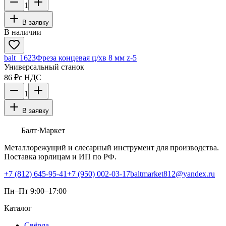
1
В заявку
В наличии
balt_1623
Фреза концевая ц/хв 8 мм z-5
Универсальный станок
86 ₽
с НДС
1
В заявку
Балт
·Маркет
Металлорежущий и слесарный инструмент для производства.
Поставка юрлицам и ИП по РФ.
+7 (812) 645-95-41
+7 (950) 002-03-17
baltmarket812@yandex.ru
Пн–Пт 9:00–17:00
Каталог
Свёрла