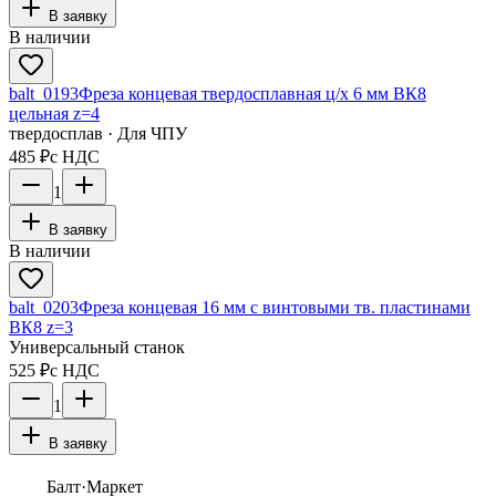
В заявку
В наличии
balt_0193
Фреза концевая твердосплавная ц/х 6 мм ВК8
цельная z=4
твердосплав · Для ЧПУ
485 ₽
с НДС
1
В заявку
В наличии
balt_0203
Фреза концевая 16 мм с винтовыми тв. пластинами
ВК8 z=3
Универсальный станок
525 ₽
с НДС
1
В заявку
Балт
·Маркет