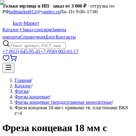
Только юрлица и ИП
·
заказ от 3 000 ₽
· отгрузка по
РФ
baltmarket812@yandex.ru
Пн–Пт 9:00–17:00
Балт
·Маркет
Каталог
⚡
Заказ списком
Замена
импорта
Справочник
Блог
Контакты
+7 (812) 645-95-41
+7 (950) 002-03-17
Главная
/
Каталог
/
Фрезы
/
Фрезы концевые
/
Фрезы концевые твердосплавные монолитные
/
Фреза концевая 18 мм с прямыми тв. пластинами ВК8
z=4
Фреза концевая 18 мм с