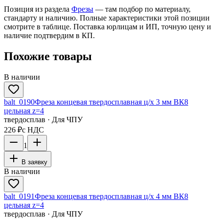
Позиция из раздела
Фрезы
— там подбор по материалу,
стандарту и наличию. Полные характеристики этой позиции
смотрите в таблице. Поставка юрлицам и ИП, точную цену и
наличие подтвердим в КП.
Похожие товары
В наличии
balt_0190
Фреза концевая твердосплавная ц/х 3 мм ВК8
цельная z=4
твердосплав · Для ЧПУ
226 ₽
с НДС
1
В заявку
В наличии
balt_0191
Фреза концевая твердосплавная ц/х 4 мм ВК8
цельная z=4
твердосплав · Для ЧПУ