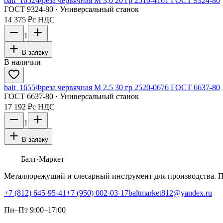
balt_1652
Фреза червячная М 3,0 20 гр 2510-4161 ГОСТ 9324-80
ГОСТ 9324-80 · Универсальный станок
14 375 ₽
с НДС
1
В заявку
В наличии
balt_1655
Фреза червячная М 2,5 30 гр 2520-0676 ГОСТ 6637-80
ГОСТ 6637-80 · Универсальный станок
17 192 ₽
с НДС
1
В заявку
Балт
·Маркет
Металлорежущий и слесарный инструмент для производства. 
+7 (812) 645-95-41
+7 (950) 002-03-17
baltmarket812@yandex.ru
Пн–Пт 9:00–17:00