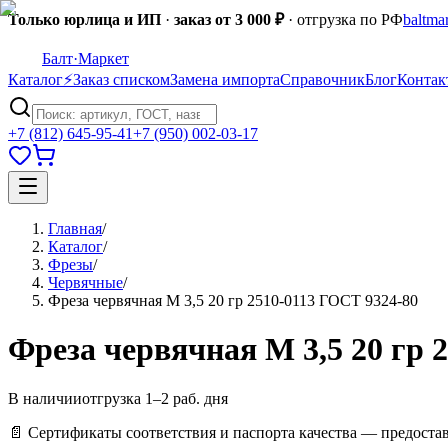
Только юрлица и ИП
·
заказ от 3 000 ₽
· отгрузка по РФ
baltma
Балт
·Маркет
Каталог
⚡
Заказ списком
Замена импорта
Справочник
Блог
Контак
+7 (812) 645-95-41
+7 (950) 002-03-17
Главная
/
Каталог
/
Фрезы
/
Червячные
/
Фреза червячная М 3,5 20 гр 2510-0113 ГОСТ 9324-80
Фреза червячная М 3,5 20 гр 
В наличии
отгрузка 1–2 раб. дня
📄 Сертификаты соответствия и паспорта качества — предоста