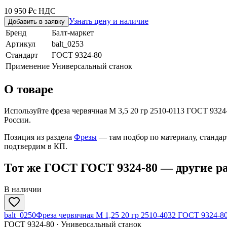
10 950 ₽
с НДС
Узнать цену и наличие
Добавить в заявку
Бренд
Балт-маркет
Артикул
balt_0253
Стандарт
ГОСТ 9324-80
Применение
Универсальный станок
О товаре
Используйте фреза червячная М 3,5 20 гр 2510-0113 ГОСТ 9324
России.
Позиция из раздела
Фрезы
— там подбор по материалу, станда
подтвердим в КП.
Тот же ГОСТ ГОСТ 9324-80 — другие р
В наличии
balt_0250
Фреза червячная М 1,25 20 гр 2510-4032 ГОСТ 9324-8
ГОСТ 9324-80 · Универсальный станок