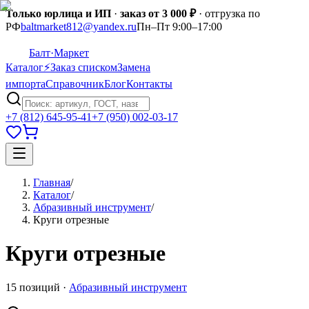
Только юрлица и ИП
·
заказ от 3 000 ₽
· отгрузка по
РФ
baltmarket812@yandex.ru
Пн–Пт 9:00–17:00
Балт
·Маркет
Каталог
⚡
Заказ списком
Замена
импорта
Справочник
Блог
Контакты
+7 (812) 645-95-41
+7 (950) 002-03-17
Главная
/
Каталог
/
Абразивный инструмент
/
Круги отрезные
Круги отрезные
15
позиций
·
Абразивный инструмент