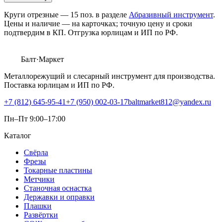
Круги отрезные
—
15
поз. в разделе
Абразивный инструмент
.
Цены и наличие — на карточках; точную цену и сроки
подтвердим в КП. Отгрузка юрлицам и ИП по РФ.
Балт
·Маркет
Металлорежущий и слесарный инструмент для производства.
Поставка юрлицам и ИП по РФ.
+7 (812) 645-95-41
+7 (950) 002-03-17
baltmarket812@yandex.ru
Пн–Пт 9:00–17:00
Каталог
Свёрла
Фрезы
Токарные пластины
Метчики
Станочная оснастка
Державки и оправки
Плашки
Развёртки