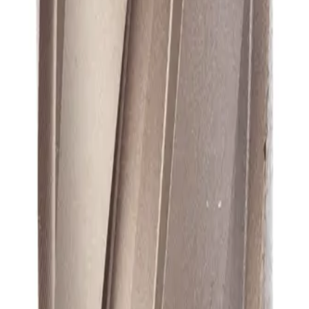
А1
А1