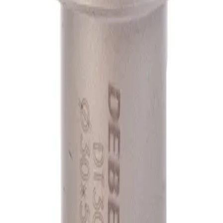
А1
А1