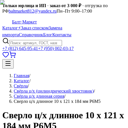
Только юрлица и ИП
·
заказ от 3 000 ₽
· отгрузка по
РФ
baltmarket812@yandex.ru
Пн–Пт 9:00–17:00
Балт
·Маркет
Каталог
⚡
Заказ списком
Замена
импорта
Справочник
Блог
Контакты
+7 (812) 645-95-41
+7 (950) 002-03-17
Главная
/
Каталог
/
Свёрла
/
Свёрла ц/х (цилиндрический хвостовик)
/
Свёрла ц/х длинная серия
/
Сверло ц/х длинное 10 х 121 х 184 мм Р6М5
Сверло ц/х длинное 10 х 121 х
184 мм Р6М5