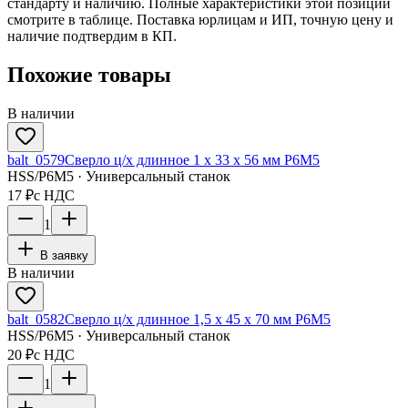
стандарту и наличию. Полные характеристики этой позиции
смотрите в таблице. Поставка юрлицам и ИП, точную цену и
наличие подтвердим в КП.
Похожие товары
В наличии
balt_0579
Сверло ц/х длинное 1 х 33 х 56 мм Р6М5
HSS/Р6М5 · Универсальный станок
17 ₽
с НДС
1
В заявку
В наличии
balt_0582
Сверло ц/х длинное 1,5 х 45 х 70 мм Р6М5
HSS/Р6М5 · Универсальный станок
20 ₽
с НДС
1