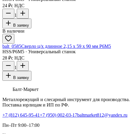
24 ₽
с НДС
1
В заявку
В наличии
balt_0585
Сверло ц/х длинное 2,15 х 59 х 90 мм Р6М5
HSS/Р6М5 · Универсальный станок
28 ₽
с НДС
1
В заявку
Балт
·Маркет
Металлорежущий и слесарный инструмент для производства.
Поставка юрлицам и ИП по РФ.
+7 (812) 645-95-41
+7 (950) 002-03-17
baltmarket812@yandex.ru
Пн–Пт 9:00–17:00